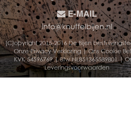
E-MAIL
info@knuffelbijen.nl
(C)opyright 2015-2016 De Bijen bestuivingst
Onze Privacy Verklaring
|
Ons Cookie Be
KVK 54596769 | Btw NL851365589B01 |
O
Leveringsvoorwaarden