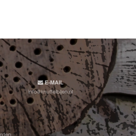
E-MAIL
info@knuffelbijen.nl
arden