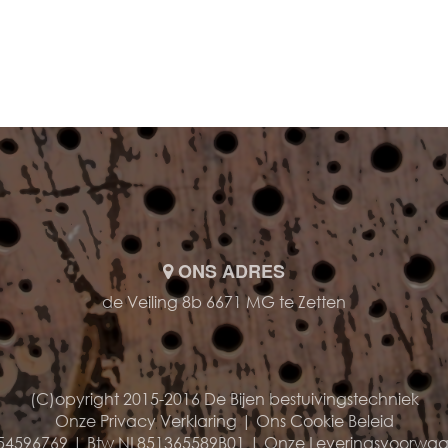
ONS ADRES
de Veiling 8b 6671 MG te Zetten
(C)opyright 2015-2016 De Bijen bestuivingstechniek
Onze Privacy Verklaring
|
Ons Cookie Beleid
54596769 | Btw NL851365589B01 |
Onze Leveringsvoorwa