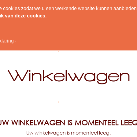
nele cookies zodat we u een werkende website kunnen aanbieden
IEUW NESTKASTJE
UITSLUIPKAMER
COCONS VERZAMELE
ik van deze cookies.
klaring
.
Winkelwagen
UW WINKELWAGEN IS MOMENTEEL LEEG
Uw winkelwagen is momenteel leeg.