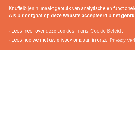
Vorige afbeelding
Knuffelbijen.nl maakt gebruik van analytische en functio
Volgende afbeelding
TOP
N
Als u doorgaat op deze website accepteerd u het gebru
a-fw99
- Lees meer over deze cookies in ons
Cookie Beleid
.
- Lees hoe we met uw privacy omgaan in onze
Privacy Ver