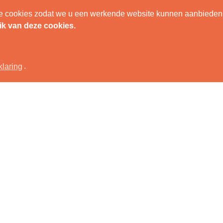
nele cookies zodat we u een werkende website kunnen aanbieden
IEUW NESTKASTJE
UITSLUIPKAMER
COCONS VERZAMELE
ik van deze cookies.
klaring
.