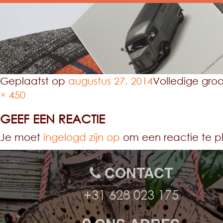
Geplaatst op
augustus 27, 2014
Volledige gro
× 450
GEEF EEN REACTIE
Je moet
ingelogd zijn op
om een reactie te p
CONTACT
+31 628 023 175