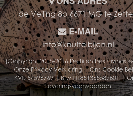
ONS ADRES
de Veiling 8b 6671 MG te Zett
E-MAIL
info@knuffelbijen.nl
(C)opyright 2015-2016 De Bijen bestuivingst
Onze Privacy Verklaring
|
Ons Cookie Be
KVK 54596769 | Btw NL851365589B01 |
O
Leveringsvoorwaarden