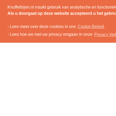
Vorige afbeelding
Knuffelbijen.nl maakt gebruik van analytische en functio
Volgende afbeelding
TOP
N
Als u doorgaat op deze website accepteerd u het gebru
a-fw22
- Lees meer over deze cookies in ons
Cookie Beleid
.
- Lees hoe we met uw privacy omgaan in onze
Privacy Ver