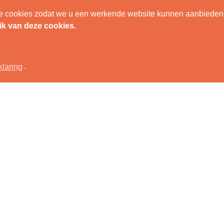
nele cookies zodat we u een werkende website kunnen aanbieden
IEUW NESTKASTJE
UITSLUIPKAMER
COCONS VERZAMELE
ik van deze cookies.
klaring
.