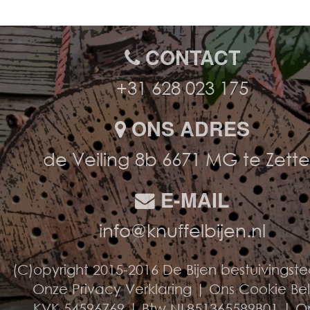
CONTACT
+31 628 023 175
ONS ADRES
de Veiling 8b 6671 MG te Zett
E-MAIL
info@knuffelbijen.nl
(C)opyright 2015-2016 De Bijen bestuivingst
Onze Privacy Verklaring
|
Ons Cookie Be
KVK 54596769 | Btw NL851365589B01 |
O