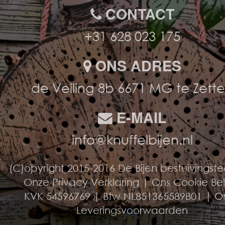
CONTACT
+31 628 023 175
ONS ADRES
de Veiling 8b 6671 MG te Zett
E-MAIL
info@knuffelbijen.nl
(C)opyright 2015-2016 De Bijen bestuivingst
Onze Privacy Verklaring
|
Ons Cookie Be
KVK 54596769 | Btw NL851365589B01 |
O
Leveringsvoorwaarden