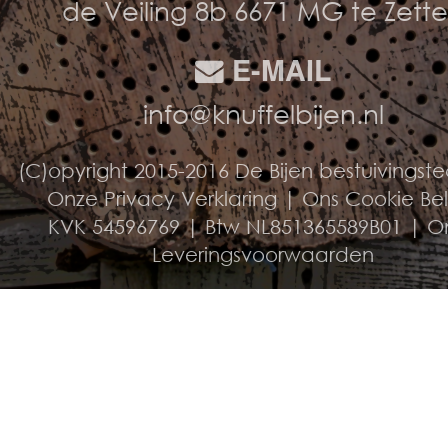
de Veiling 8b 6671 MG te Zett
E-MAIL
info@knuffelbijen.nl
(C)opyright 2015-2016 De Bijen bestuivingst
Onze Privacy Verklaring
|
Ons Cookie Be
KVK 54596769 | Btw NL851365589B01 |
O
Leveringsvoorwaarden