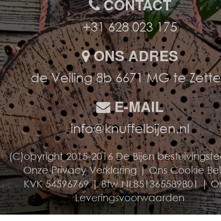
CONTACT
+31 628 023 175
ONS ADRES
de Veiling 8b 6671 MG te Zett
E-MAIL
info@knuffelbijen.nl
(C)opyright 2015-2016 De Bijen bestuivingst
Onze Privacy Verklaring
|
Ons Cookie Be
KVK 54596769 | Btw NL851365589B01 |
O
Leveringsvoorwaarden