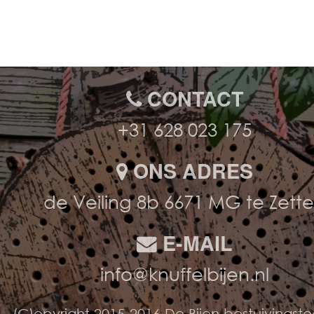
CONTACT
+31 628 023 175
ONS ADRES
de Veiling 8b 6671 MG te Zett
E-MAIL
info@knuffelbijen.nl
(C)opyright 2015-2016 De Bijen bestuivingst