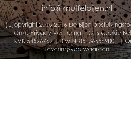
info@knuffelbijen.nl
(C)opyright 2015-2016 De Bijen bestuivingst
Onze Privacy Verklaring
|
Ons Cookie Be
KVK 54596769 | Btw NL851365589B01 |
O
Leveringsvoorwaarden