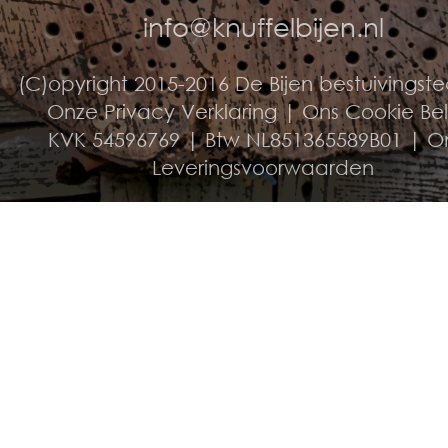
info@knuffelbijen.nl
(C)opyright 2015-2016 De Bijen bestuivingst
Onze Privacy Verklaring
|
Ons Cookie Be
KVK 54596769 | Btw NL851365589B01 |
O
Leveringsvoorwaarden