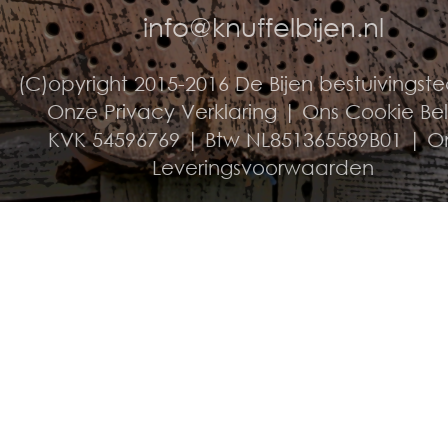
info@knuffelbijen.nl
(C)opyright 2015-2016 De Bijen bestuivingst
Onze Privacy Verklaring
|
Ons Cookie Be
KVK 54596769 | Btw NL851365589B01 |
O
Leveringsvoorwaarden