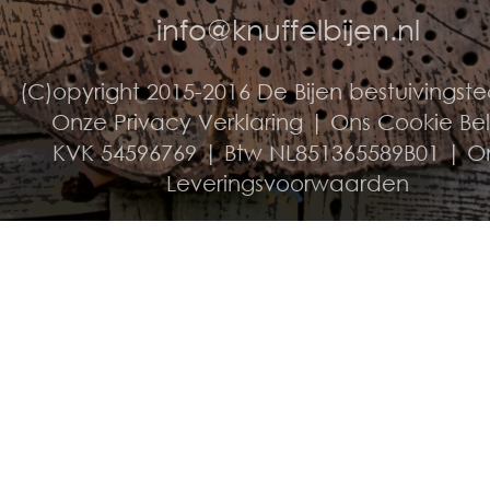
info@knuffelbijen.nl
(C)opyright 2015-2016 De Bijen bestuivingst
Onze Privacy Verklaring
|
Ons Cookie Be
KVK 54596769 | Btw NL851365589B01 |
O
Leveringsvoorwaarden